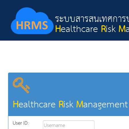
ระบบสารสนเทศการบร
H
ealthcare
R
isk
M
H
ealthcare
R
isk
M
anagemen
User ID: